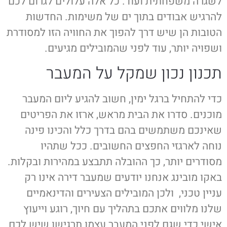
לשגרה משפחתית ועוד. כל אלה עלולים לגרום לכם
להרגיש אבודים בתוך ים של משימות. החדשות
הטובות הן שיש דרך להפוך את החוויה הזו למסודרת
ושפויה יותר, עוד לפני שהמובילים מגיעים.
תכנון נכון שמקל על המעבר
כדי להתחיל ברגל ימין, חשוב להגיע ליום המעבר
מוכנים. סדרו את הבית מראש, ארזו את הפריטים
שאינכם משתמשים בהם בדרך כלל והכינו פינה
נוחה לארגזי החפצים החשובים. ככל שתהיו
מסודרים יותר, כך ההובלה תתבצע במהירות ובקלות.
באקו מובינג אנחנו יודעים שמעבר דירה אינו רק
עניין טכני, ולכן המובילים הצעירים והדינאמיים
שלנו מלווים אתכם בתהליך עם חיוך, רוגע וייעוץ
אישי כדי שגם לפני המעבר עצמו תרגישו שיש לכם