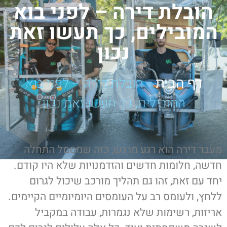
הובלת דירה – לפני בוא
המובילים, כך תעשו זאת
נכון
»
הובלת דירה – לפני בוא
דף הבית
המובילים, כך תעשו זאת נכון
מעבר דירה הוא רגע מרגש, כזה שמסמל התחלה
חדשה, חלומות חדשים והזדמנויות שלא היו קודם.
יחד עם זאת, זהו גם תהליך מורכב שיכול לגרום
ללחץ, ולעומס רב על העומסים היומיומיים הקיימים.
אריזות, רשימות שלא נגמרות, עבודה במקביל